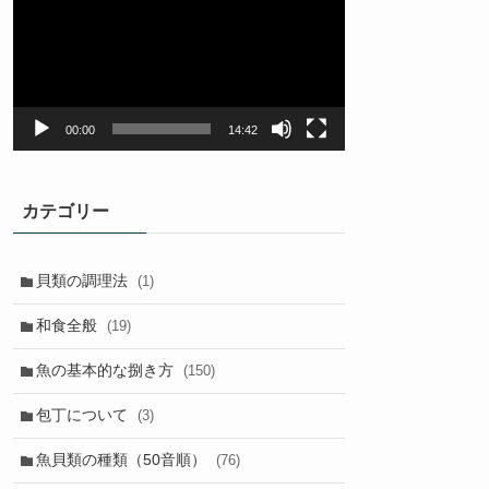
プ
レ
ー
ヤ
ー
00:00
14:42
カテゴリー
貝類の調理法
(1)
和食全般
(19)
魚の基本的な捌き方
(150)
包丁について
(3)
魚貝類の種類（50音順）
(76)