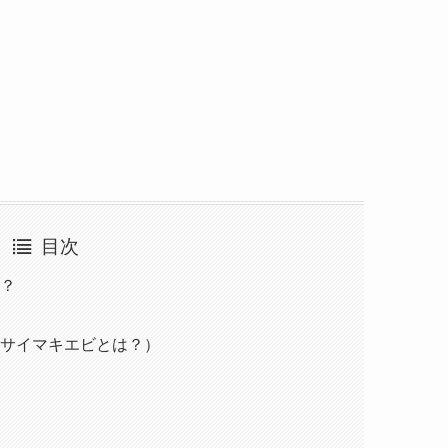
目次
？
サイマキエビとは？）