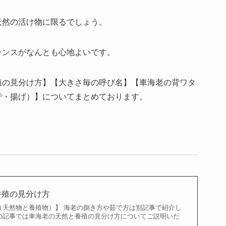
天然の活け物に限るでしょう。
ランスがなんとも心地よいです。
殖の見分け方】【大きさ毎の呼び名】【車海老の背ワタ
で・揚げ）】についてまとめております。
養殖の見分け方
（天然物と養殖物）】 海老の捌き方や茹で方は別記事で紹介し
の記事では車海老の天然と養殖の見分け方についてご説明いた