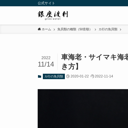
公式サイト
ホーム
魚貝類の種類（50音順）
カ行の魚貝類
車海老・サイマキ海
2022
11/14
き方】
2020-01-22
2022-11-14
カ行の魚貝類