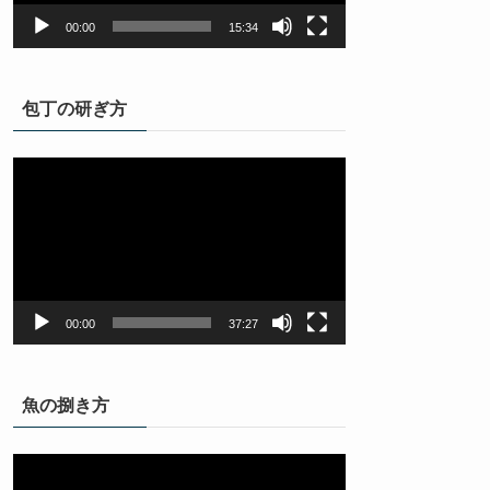
ー
00:00
15:34
包丁の研ぎ方
動
画
プ
レ
ー
ヤ
ー
00:00
37:27
魚の捌き方
動
画