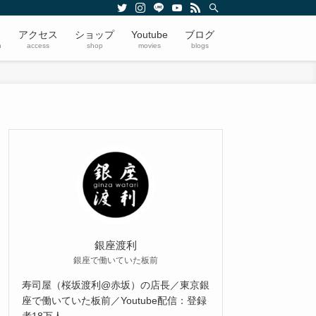
アクセス
ショップ
Youtube
ブログ
n
access
shop
movies
blogs
銀座渡利
銀座で働いていた板前
寿司屋（桜坂渡利@赤坂）の店長／東京銀
座で働いていた板前／Youtube配信：登録
者18万人