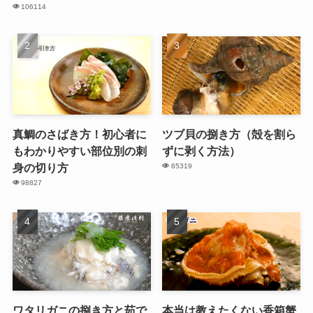
106114
真鯛のさばき方！初心者に
ツブ貝の捌き方（殻を割ら
もわかりやすい部位別の刺
ずに剥く方法）
身の切り方
65319
98827
ワタリガニの捌き方と茹で
本当は教えたくない香箱蟹