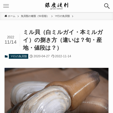
ホーム
魚貝類の種類（50音順）
マ行の魚貝類
ミル貝（白ミルガイ・本ミルガ
2022
イ）の捌き方（違いは？旬・産
11/14
地・値段は？）
2020-04-27
2022-11-14
マ行の魚貝類