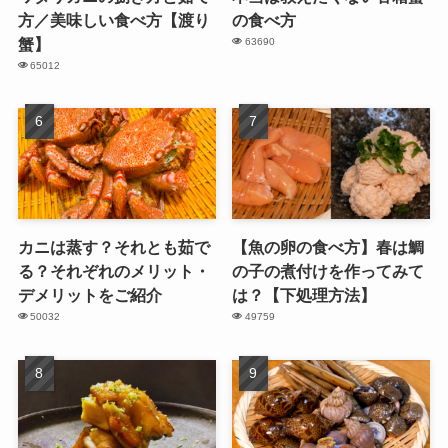
方／美味しい食べ方【渡り
の食べ方
蟹】
63690
65012
カニは蒸す？それとも茹で
【魚の卵の食べ方】春は鯛
る？それぞれのメリット・
の子の煮付けを作ってみて
デメリットをご紹介
は？【下処理方法】
50032
49759