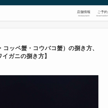
店舗情報
ご予約
restaurant
reservatio
・コッペ蟹・コウバコ蟹）の捌き方、
ワイガニの捌き方】