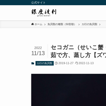
公式サイト
ホーム
魚貝類の種類（50音順）
カ行の魚貝類
セコガニ（せいこ蟹
2022
11/13
茹で方、蒸し方【ズ
2019-11-27
2022-11-13
カ行の魚貝類