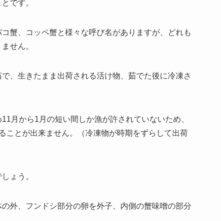
ことです。
バコ蟹、コッペ蟹と様々な呼び名がありますが、どれも
りません。
茹で、生きたまま出荷される活け物、茹でた後に冷凍さ
11月から1月の短い間しか漁が許されていないため、
べることが出来ません。（冷凍物が時期をずらして出荷
でしょう。
体の外、フンドシ部分の卵を外子、内側の蟹味噌の部分