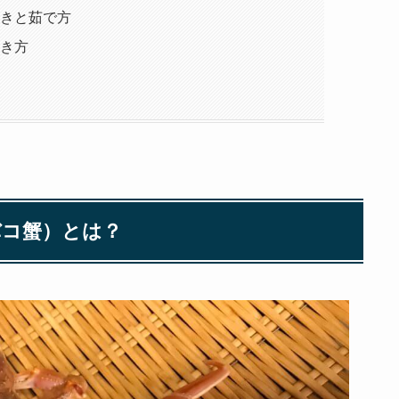
きと茹で方
き方
バコ蟹）とは？