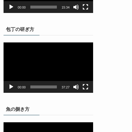
ー
00:00
15:34
包丁の研ぎ方
動
画
プ
レ
ー
ヤ
ー
00:00
37:27
魚の捌き方
動
画