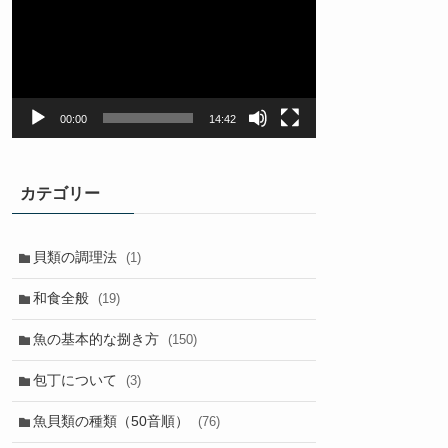
プ
レ
ー
ヤ
ー
00:00
14:42
カテゴリー
貝類の調理法
(1)
和食全般
(19)
魚の基本的な捌き方
(150)
包丁について
(3)
魚貝類の種類（50音順）
(76)