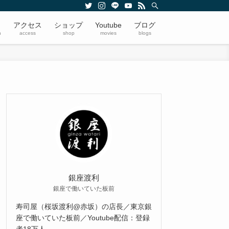
アクセス
ショップ
Youtube
ブログ
n
access
shop
movies
blogs
銀座渡利
銀座で働いていた板前
寿司屋（桜坂渡利@赤坂）の店長／東京銀
座で働いていた板前／Youtube配信：登録
者18万人