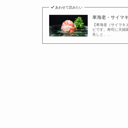
あわせて読みたい
車海老・サイマ
【車海老（サイマキ
ビです。寿司に天婦
良しと、...