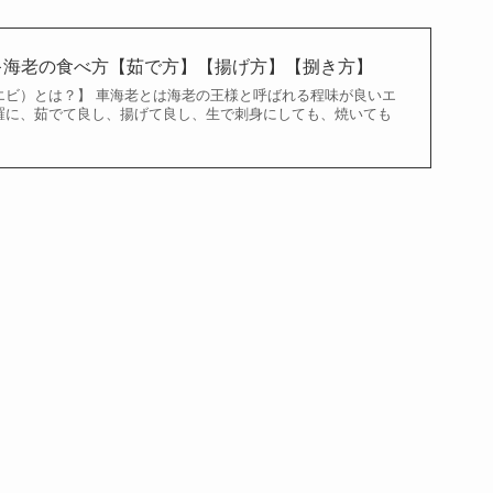
キ海老の食べ方【茹で方】【揚げ方】【捌き方】
エビ）とは？】 車海老とは海老の王様と呼ばれる程味が良いエ
羅に、茹でて良し、揚げて良し、生で刺身にしても、焼いても