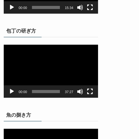
ー
00:00
15:34
包丁の研ぎ方
動
画
プ
レ
ー
ヤ
ー
00:00
37:27
魚の捌き方
動
画