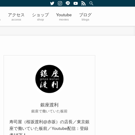
アクセス
ショップ
Youtube
ブログ
n
access
shop
movies
blogs
銀座渡利
銀座で働いていた板前
寿司屋（桜坂渡利@赤坂）の店長／東京銀
座で働いていた板前／Youtube配信：登録
者18万人