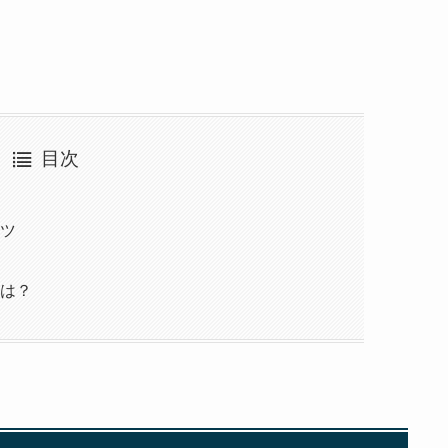
目次
ツ
は？