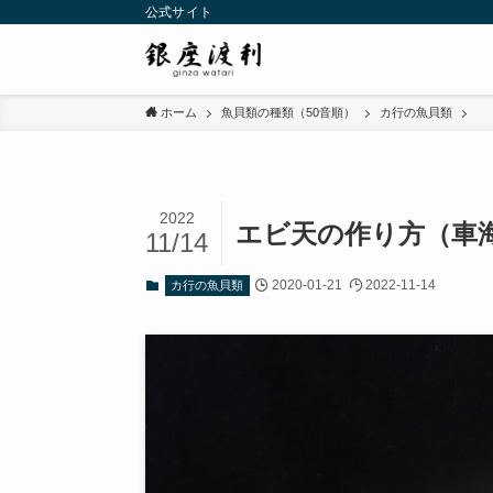
公式サイト
ホーム
魚貝類の種類（50音順）
カ行の魚貝類
2022
エビ天の作り方（車
11/14
2020-01-21
2022-11-14
カ行の魚貝類