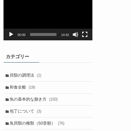
プ
レ
ー
ヤ
ー
00:00
14:42
カテゴリー
貝類の調理法
(1)
和食全般
(19)
魚の基本的な捌き方
(150)
包丁について
(3)
魚貝類の種類（50音順）
(76)