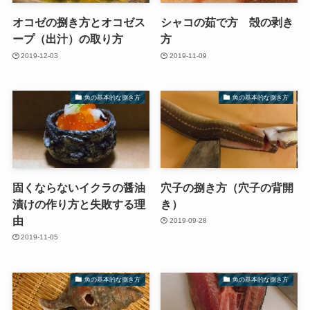
オコゼの捌き方とオコゼス
シャコの茹で方 殻の剥き
ープ（出汁）の取り方
方
2019-12-03
2019-11-09
魚の基本的な捌き方
魚の基本的な捌き方
固くならないイクラの醤油
穴子の捌き方（穴子の背開
漬けの作り方と失敗する理
き）
由
2019-09-28
2019-11-05
魚の基本的な捌き方
魚の基本的な捌き方