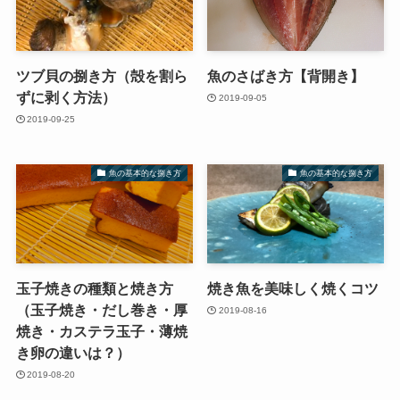
ツブ貝の捌き方（殻を割ら
魚のさばき方【背開き】
ずに剥く方法）
2019-09-05
2019-09-25
魚の基本的な捌き方
魚の基本的な捌き方
玉子焼きの種類と焼き方
焼き魚を美味しく焼くコツ
（玉子焼き・だし巻き・厚
2019-08-16
焼き・カステラ玉子・薄焼
き卵の違いは？）
2019-08-20