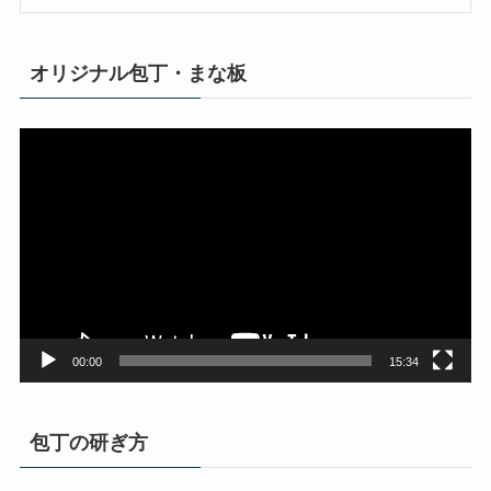
オリジナル包丁・まな板
動
画
プ
レ
ー
ヤ
ー
00:00
15:34
包丁の研ぎ方