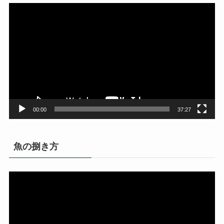
動
画
プ
レ
ー
ヤ
ー
00:00
37:27
魚の捌き方
動
画
プ
レ