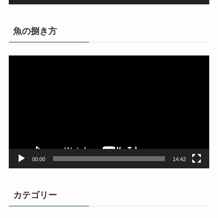
魚の捌き方
動
画
プ
レ
ー
ヤ
ー
00:00
14:42
カテゴリー