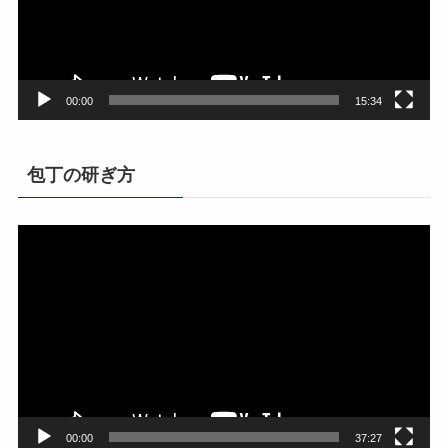
ヤ
ー
00:00
15:34
包丁の研ぎ方
動
画
プ
レ
ー
ヤ
ー
00:00
37:27