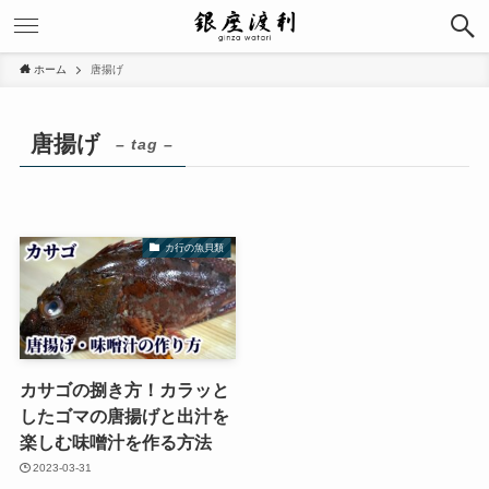
ホーム
唐揚げ
唐揚げ
– tag –
カ行の魚貝類
カサゴの捌き方！カラッと
したゴマの唐揚げと出汁を
楽しむ味噌汁を作る方法
2023-03-31