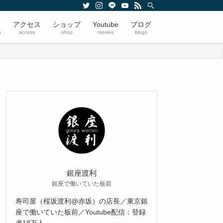
アクセス
ショップ
Youtube
ブログ
n
access
shop
movies
blogs
銀座渡利
銀座で働いていた板前
寿司屋（桜坂渡利@赤坂）の店長／東京銀
座で働いていた板前／Youtube配信：登録
者18万人