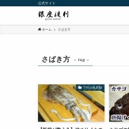
公式サイト
ホーム
さばき方
さばき方
– tag –
ア行の魚貝類