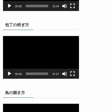
ー
00:00
15:34
包丁の研ぎ方
動
画
プ
レ
ー
ヤ
ー
00:00
37:27
魚の捌き方
動
画