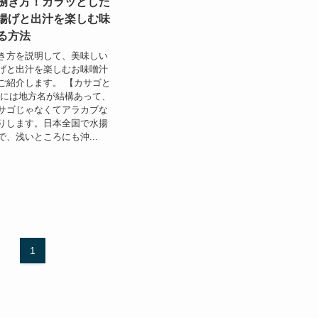
捌き方！カラッとした
揚げと出汁を楽しむ味
る方法
き方を説明して、美味しい
げと出汁を楽しむお味噌汁
ご紹介します。 【カサゴと
ゴには地方名が結構あって、
サゴじゃなくてアラカブな
りします。日本全国で水揚
、浅いところにも沖...
1
1