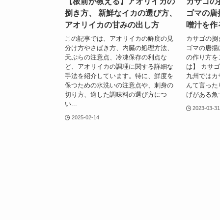
【板前が教える】アオリイカの
カサゴの
捌き方、 新鮮なイカの選び方、
ゴマの唐
アオリイカの甘みの出し方
噌汁を作
この記事では、アオリイカの鮮度の見
カサゴの捌
分け方やさばき方、内臓の処理方法、
ゴマの唐揚
天ぷらの注意点、冷凍保存の利点な
の作り方を
ど、アオリイカの調理に関する詳細な
は】 カサ
手法を紹介しています。特に、鮮度を
九州ではカ
保つための水洗いの注意点や、刺身の
んて言った
切り方、適した調味料の選び方につ
げがある魚で
い...
2023-03-3
2025-02-14