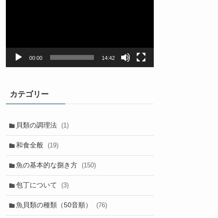
プ
レ
ー
ヤ
ー
00:00
14:42
カテゴリー
貝類の調理法
(1)
和食全般
(19)
魚の基本的な捌き方
(150)
包丁について
(3)
魚貝類の種類（50音順）
(76)